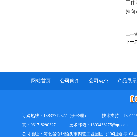
工作
推向
上一
下一
网站首页
公司简介
公司动态
产品展示
订购热线：13832712677（于经理）
技术支持：13911
真：0317-8290227
技术邮箱：1303433275@qq.com
公司地址：河北省沧州泊头市四营工业园区（106国道与104