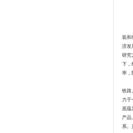
装和
济发
研究
下，
率，
铁路
力于
底蕴
产品
系。