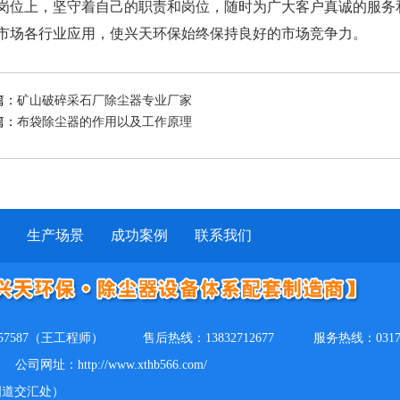
岗位上，坚守着自己的职责和岗位，随时为广大客户真诚的服务
市场各行业应用，使兴天环保始终保持良好的市场竞争力。
篇：
矿山破碎采石厂除尘器专业厂家
篇：
布袋除尘器的作用以及工作原理
生产场景
成功案例
联系我们
157587（王工程师）
售后热线：13832712677
服务热线：0317-
公司网址：http://www.xthb566.com/
国道交汇处）