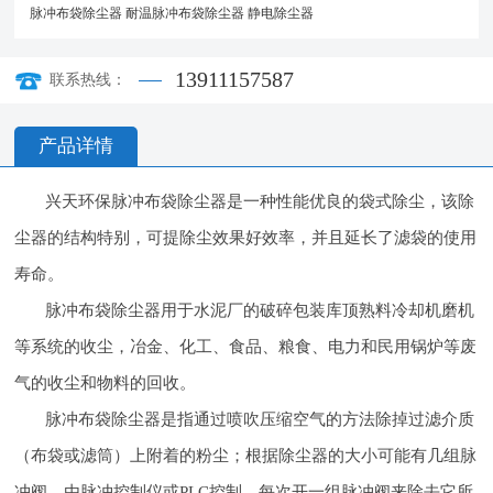
脉冲布袋除尘器
耐温脉冲布袋除尘器
静电除尘器
13911157587
联系热线：
产品详情
兴天环保脉冲布袋除尘器是一种性能优良的袋式除尘，该除
尘器的结构特别，可提除尘效果好效率，并且延长了滤袋的使用
寿命。
脉冲布袋除尘器用于水泥厂的破碎包装库顶熟料冷却机磨机
等系统的收尘，冶金、化工、食品、粮食、电力和民用锅炉等废
气的收尘和物料的回收。
脉冲布袋除尘器是指通过喷吹压缩空气的方法除掉过滤介质
（布袋或滤筒）上附着的粉尘；根据除尘器的大小可能有几组脉
冲阀，由脉冲控制仪或PLC控制，每次开一组脉冲阀来除去它所