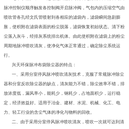
脉冲控制仪顺序触发各控制阀开启脉冲阀，气包内的压缩空气由
喷吹管各孔经文氏管喷射到各相应的滤袋内，滤袋瞬间急剧膨
胀，使积附在滤袋表面的粉尘脱落，滤袋恢复初始状态。清下粉
尘落入灰斗，经排灰系统排出机体。由此使积附在滤袋上的粉尘
周期地脉冲喷吹清灰，使净化气体正常通过，确定除尘系统运
行。
兴天环保脉冲布袋除尘器的特点：
一、采用分室停风脉冲喷吹清灰技术，克服了常规脉冲除尘
器和分室反吹除尘器的缺点，清灰能力不错，除尘效率不错，排
放浓度低，漏风率小，能耗少，钢耗少，占地面积少，运行稳
定，经济效益好。适用于冶金、建材、水泥、机械、化工、电
力、轻工行业的含尘气体的净化与物料的回收。
二、由于采用分室停风脉冲喷吹清灰，喷吹一次就可达到清