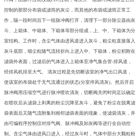
控制的那部分布袋或滤筒的灰尘，而其他的布袋或滤筒正常工
作，隔一段时间后下一组脉冲阀打开，清理下一部分除尘器由灰
斗、上箱体、中箱体、下箱体等部分组成，上、中、下箱体为分
室结构。工作时，含尘气体由进风道进入灰斗，粗尘粒直接落入
灰斗底部，细尘粒随气流转折向上进入中、下箱体，粉尘积附在
滤袋外表面，过滤后的气体进入上箱体至净气集合管-排风道，
经排风机排至大气。 清灰过程是先切断该室的净气出口风道，
使该室的布袋处于无气流通过的状态(分室停风清灰)。然后开启
脉冲阀用压缩空气进行脉冲喷吹清灰，切断阀关闭时间足以确定
在喷吹后从滤袋上剥离的粉尘沉降至灰斗，避免了粉尘在脱离滤
袋表面后又随气流附集到相邻滤袋表面的现象，使滤袋清灰，并
由可编程序控制仪对排气阀、脉冲阀及卸灰阀等进行全自动控
制。含尘气体由进风口进入，经过灰斗时，气体中部分大颗粒粉