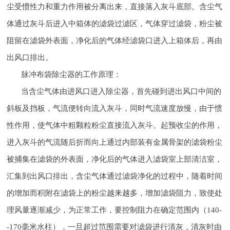
尘受惯性力和重力作用被分离出来，直接落入灰斗底部。含尘气
体通过灰斗后进入中箱体的滤袋过滤区，气体穿过滤袋，粉尘被
阻留在滤袋外表面，净化后的气体经滤袋口进入上箱体后，再由
出风口排出。
脉冲布袋除尘器的工作原理：
当含尘气体由进风口进入除尘器，首先碰到进出风口中间的
斜板及挡板，气流便转向流入灰斗，同时气流速度放慢，由于惯
性作用，使气体中粗颗粒粉尘直接流入灰斗。起预收尘的作用，
进入灰斗的气流随后折而向上通过内部装有金属骨架的滤袋粉尘
被捕集在滤袋的外表面，净化后的气体进入滤袋室上部清洁室，
汇集到出风口排出，含尘气体通过滤袋净化的过程中，随着时间
的增加而积附在滤袋上的粉尘越来越多，增加滤袋阻力，致使处
理风量逐渐减少，为正常工作，要控制阻力在确定范围内（140-
-170毫米水柱），一旦超过范围需要对滤袋进行清灰，清灰时由