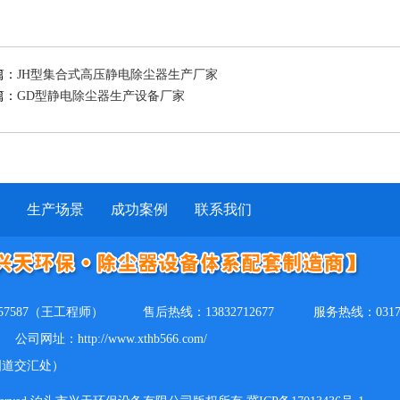
篇：
JH型集合式高压静电除尘器生产厂家
篇：
GD型静电除尘器生产设备厂家
生产场景
成功案例
联系我们
157587（王工程师）
售后热线：13832712677
服务热线：0317-
公司网址：http://www.xthb566.com/
国道交汇处）