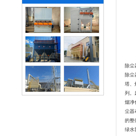
除尘
除尘
塔、
列。
烟净
尘器
的整
绿水