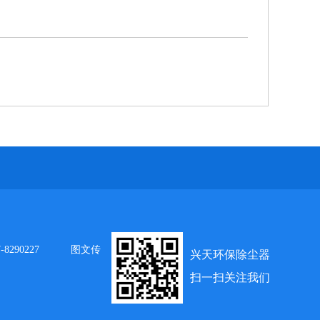
8290227
图文传
兴天环保除尘器
扫一扫关注我们