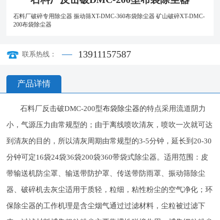
石料厂破碎专用除尘器
振动筛XT-DMC-360布袋除尘器
矿山破碎XT-DMC-
200布袋除尘器
13911157587
联系热线：
产品详情
石料厂反击破DMC-200型
布袋除尘器
的特点采用流道阴力
小，气源压力由常规型的；由于离线喷吹清灰，喷吹一次就可达
到清灰的目的，所以清灰周期由常规型的3-5分钟，延长到20-30
分钟可定16袋24袋36袋200袋360带袋式除尘器。适用范围：皮
带输送机防尘罩、输送带防护罩、传送带防雨罩、振动筛除尘
器、破碎机去灰尘适用于质轻，粒细，粘性粉尘的空气净化；环
保除尘器的工作机理是含尘烟气通过过滤材料，尘粒被过滤下