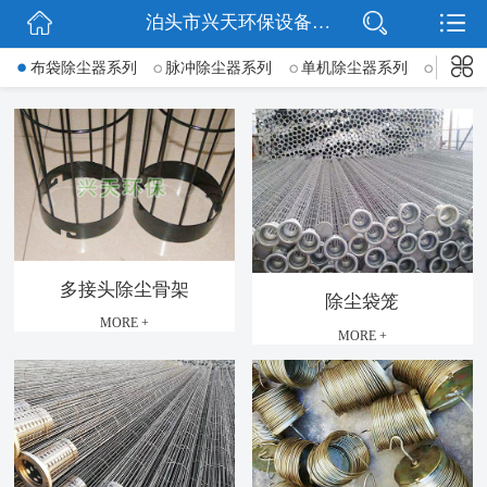
泊头市兴天环保设备有限公司
网站首页
布袋除尘器系列
脉冲除尘器系列
单机除尘器系列
锅炉除
公司简介
新闻动态
产品展示
公司微信
多接头除尘骨架
除尘袋笼
联系我们
MORE +
MORE +