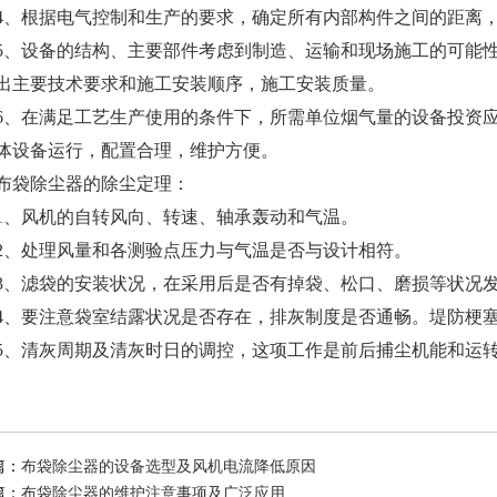
4、根据电气控制和生产的要求，确定所有内部构件之间的距离
5、设备的结构、主要部件考虑到制造、运输和现场施工的可能
出主要技术要求和施工安装顺序，施工安装质量。
6、在满足工艺生产使用的条件下，所需单位烟气量的设备投资
体设备运行，配置合理，维护方便。
布袋除尘器的除尘定理：
1、风机的自转风向、转速、轴承轰动和气温。
2、处理风量和各测验点压力与气温是否与设计相符。
3、滤袋的安装状况，在采用后是否有掉袋、松口、磨损等状况
4、要注意袋室结露状况是否存在，排灰制度是否通畅。堤防梗
5、清灰周期及清灰时日的调控，这项工作是前后捕尘机能和运
篇：
布袋除尘器的设备选型及风机电流降低原因
篇：
布袋除尘器的维护注意事项及广泛应用