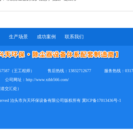
生产场景
成功案例
联系我们
157587（王工程师）
售后热线：13832712677
服务热线：0317-
公司网址：http://www.xthb566.com/
国道交汇处）
ll Rights Reserved 泊头市兴天环保设备有限公司版权所有 冀ICP备17013436号-1