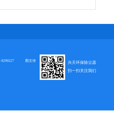
8290227
图文传
兴天环保除尘器
扫一扫关注我们