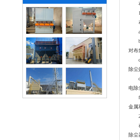
对布
除尘
电除
金属
除尘