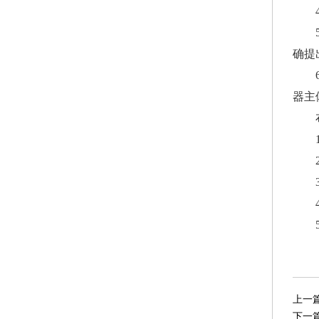
确提
器主
上一
下一