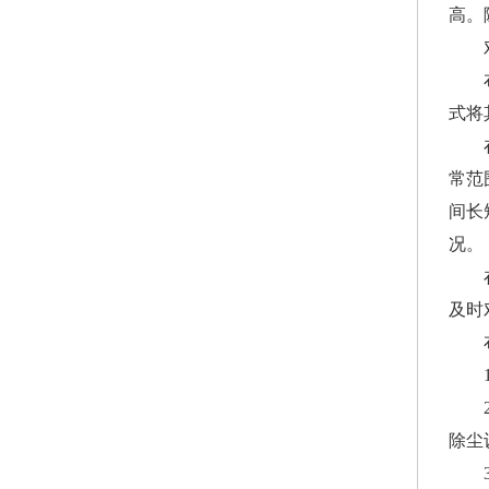
高。
式将
常范
间长
况。
及时
除尘