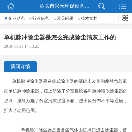
泊头市兴天环保设备有限公司
网站首页
企业动态
行业信息
常见问题
技术文档
公司简介
单机脉冲除尘器是怎么完成除尘清灰工作的
新闻动态
2019-08-31 14:13:25
产品展示
新闻详情
公司微信
单机
脉冲除尘器
是在袋式除尘器的基础上改良的摩登急若流
联系我们
星单机脉冲除尘器，综上所述了分室反吹各种脉冲喷吹除尘器的
强点，排除万难了分室清灰强度不够，进出风分布不平等通病，
扩大了动用范围。
单机脉冲除尘器是当含尘气体由进风口进去除尘器，首