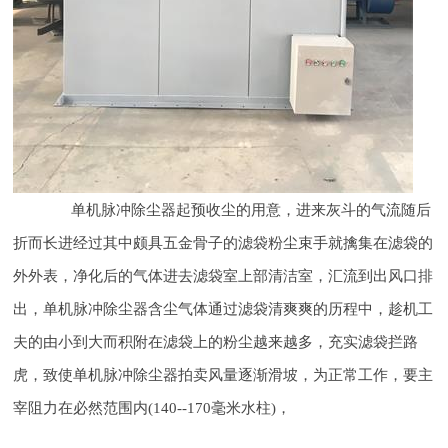
单机脉冲除尘器起预收尘的用意，进来灰斗的气流随后
折而长进经过其中颇具五金骨子的滤袋粉尘束手就擒集在滤袋的
外外表，净化后的气体进去滤袋室上部清洁室，汇流到出风口排
出，单机脉冲除尘器含尘气体通过滤袋清爽爽的历程中，趁机工
夫的由小到大而积附在滤袋上的粉尘越来越多，充实滤袋拦路
虎，致使单机脉冲除尘器拍卖风量逐渐滑坡，为正常工作，要主
宰阻力在必然范围内(140--170毫米水柱)，