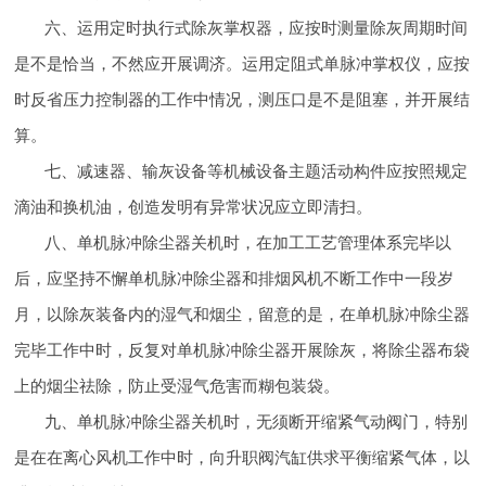
六、运用定时执行式除灰掌权器，应按时测量除灰周期时间
是不是恰当，不然应开展调济。运用定阻式单脉冲掌权仪，应按
时反省压力控制器的工作中情况，测压口是不是阻塞，并开展结
算。
七、减速器、输灰设备等机械设备主题活动构件应按照规定
滴油和换机油，创造发明有异常状况应立即清扫。
八、单机脉冲除尘器关机时，在加工工艺管理体系完毕以
后，应坚持不懈单机脉冲除尘器和排烟风机不断工作中一段岁
月，以除灰装备内的湿气和烟尘，留意的是，在单机脉冲除尘器
完毕工作中时，反复对单机脉冲除尘器开展除灰，将除尘器布袋
上的烟尘祛除，防止受湿气危害而糊包装袋。
九、单机脉冲除尘器关机时，无须断开缩紧气动阀门，特别
是在在离心风机工作中时，向升职阀汽缸供求平衡缩紧气体，以