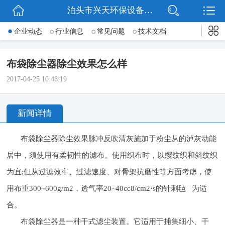
泊头市兴天环保设备有限公司
网站首页
企业动态
行业信息
常见问题
技术文档
公司简介
布袋除尘器除尘效果怎么样
新闻动态
2017-04-25 10:48:19
产品展示
新闻详情
公司微信
布袋除尘器
除尘效果脉冲反吹清灰施加于粉尘从的泸灰动能
联系我们
居中，须使用有柔韧性的滤布。使用织布时，以缨纹织和斜纹织
为宜;但从过滤效牢、过滤速度、对骨架抗磨性等方面考虑，使
用布重300~600g/m2，透气率20~40cc8/cm2·s的针刺毡 为适
合。
布袋除尘器是一种干式滤尘装置。它适用于捕集细小、干