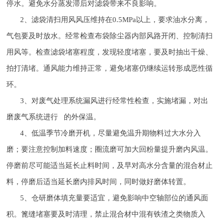
停水。避免水分蒸发滞后对滤袋带来不良影响。
2、滤袋清扫用风风压维持在0.5MPa以上，要求油水分离，
气包要及时放水。经常检查布袋除尘器内部风路开闭、控制清扫
用风等。检查滤袋堵塞程度，发现轻度堵塞，要及时抽出干燥、
拍打清堵。通风能力维持正常，避免堵塞仍继续运转形成恶性循
环。
3、对废气处理系统漏风进行经常性检查，实施堵漏，对出
磨废气系统进行 的外保温。
4、低温季节冷磨开机，尽量避免温升期物料过大水分入
磨；要注意控制加料速度；圈流磨可加大回粉量提升磨内风温。
停磨前尽可能适当延长止料时间，及早对高水分含量的混合材止
料，停磨后适当延长磨内排风时间，同时做好磨体转置。
5、仓研磨体填充量要适宜，避免影响中空轴部位的通风面
积。篦缝堵塞要及时清理，禁止混合材中混有铁渣之类物质入