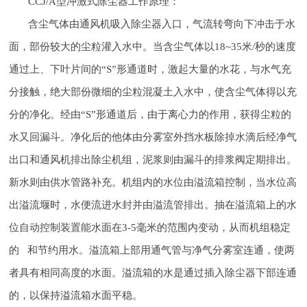
CCJ/A型冲激式除尘器工作原理：
含尘气体由通风机吸入除尘器入口，气流转弯向下冲击于水
面，部份较大的尘粒灌入水中。当含尘气体以18~35米/秒的速度
通过上、下叶片间的“S”形通道时，激起大量的水花，与水气充
分接触，绝大部份微细的尘粒混凝土入水中，使含尘气体得以充
分的净化。经由“S”形通道后，由于离心力的作用，获得尘粒的
水又回漏斗。净化后的他体由分雾室外挡水板除掉水滴后经净气
出口和通风机排出除尘机组，泥浆则由漏斗的排浆阀定期排出。
新水则由供水管路补充。机组内的水位由溢流箱控制，当水位高
出溢流堰时，水便流进水封并由溢流管排出。抽在溢流箱上的水
位自动控制装置能水面在3-5毫米的范围内变动，从而机组稳定
的 和节约用水。溢流箱上部用通气管与净气分雾室连通，使两
者具有相同高度的水面。溢流箱的水是通过插入除尘器下部连通
的，以保持溢流箱水面平稳。