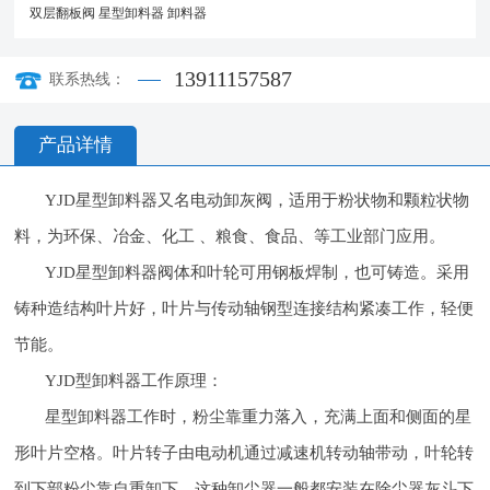
双层翻板阀
星型卸料器
卸料器
13911157587
联系热线：
产品详情
YJD星型卸料器又名电动卸灰阀，适用于粉状物和颗粒状物
料，为环保、冶金、化工 、粮食、食品、等工业部门应用。
YJD星型卸料器阀体和叶轮可用钢板焊制，也可铸造。采用
铸种造结构叶片好，叶片与传动轴钢型连接结构紧凑工作，轻便
节能。
YJD型卸料器工作原理：
星型卸料器工作时，粉尘靠重力落入，充满上面和侧面的星
形叶片空格。叶片转子由电动机通过减速机转动轴带动，叶轮转
到下部粉尘靠自重卸下。这种卸尘器一般都安装在除尘器灰斗下