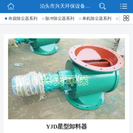
泊头市兴天环保设备有限公司
网站首页
->
布袋除尘器系列
脉冲除尘器系列
单机除尘器系列
锅炉除
公司简介
新闻动态
产品展示
公司微信
联系我们
YJD星型卸料器