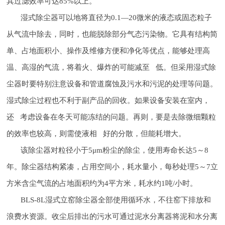
其过滤效率可达85%以上。
湿式除尘器可以地将直径为0.1—20微米的液态或固态粒子
从气流中除去，同时，也能脱除部分气态污染物。它具有结构简
单、占地面积小、操作及维修方便和净化等优点，能够处理高
温、高湿的气流，将着火、爆炸的可能减至 低。但采用湿式除
尘器时要特别注意设备和管道腐蚀及污水和污泥的处理等问题。
湿式除尘过程也不利于副产品的回收。如果设备安装在室内，
还 考虑设备在冬天可能冻结的问题。再则，要是去除微细颗粒
的效率也较高，则需使液相 好的分散，但能耗增大。
该除尘器对粒径小于5μm粉尘的除尘，使用寿命长达5～8
年。除尘器结构紧凑，占用空间小，耗水量小，每秒处理5～7立
方米含尘气流的占地面积约为4平方米，耗水约1吨/小时。
BLS-8L湿式立窑除尘器全部使用循环水，不往窑下排放和
浪费水资源。收尘后排出的污水可通过泥水分离器将泥和水分离