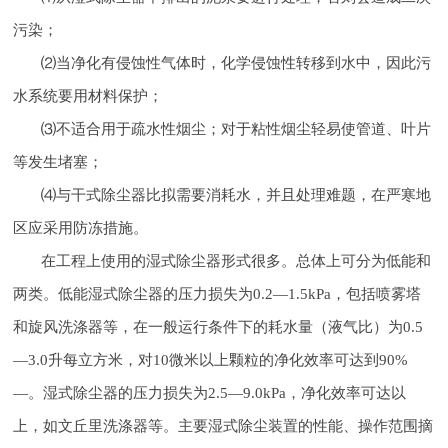
污染；
⑵当净化有侵蚀性气体时，化学侵蚀性转移到水中，因此污
水系统要用材料保护；
⑶不适合用于疏水性烟尘；对于粘性烟尘轻易使管道、叶片
等发生堵塞；
⑷与干式除尘器比拟需要消耗水，并且处理难题，在严寒地
区应采用防冻措施。
在工程上使用的湿式除尘器形式很多。总体上可分为低能和
两类。低能湿式除尘器的压力损失为0.2—1.5kPa，包括喷雾塔
和旋风洗涤器等，在一般运行条件下的耗水量（液气比）为0.5
—3.0升每立方米，对10微米以上颗粒的净化效率可达到90%
—。湿式除尘器的压力损失为2.5—9.0kPa，净化效率可达以
上，如文丘里洗涤器等。主要湿式除尘装置的性能、操作范围摘