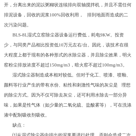
开，分离出来的泥以粥糊状连续排向双轴搅拌机，并且不需任何
排泥设备，回收的泥浆100%回收利用， 排到地面而造成的二
次污染问题。
BLS-8L湿式立窑除尘器设备运行费低，耗电9KW。投资
少，与同类产品相比投资低10万元左右/台。因此，该技术在很
大程度上都于现有的各种形式的水除尘器，并且除尘效果，明火
窑粉尘排放浓度不超过150mg/m3，暗火窑不超过100mg/m3。
湿式除尘器制造成本相对较低。但对于化工、喷漆、喷釉、
颜料等行业产生的带有水份、粘性和刺激性气味的灰尘是 理想
的除尘方式。因为不仅可除去灰尘，还可利用水除去一部分异
味，如果是性气体（如少量的二氧化硫、盐酸雾等），可在洗涤
液中配制吸收剂吸收。
缺点：
⑴从湿式除尘器中排出的泥浆要进行处理，否则会造成二次