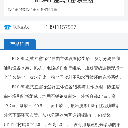
BLS-8L湿式立窑除尘器
除尘器
脱硫除尘器
冲激式除尘器
13911157587
联系热线：
产品详情
BLS-8L湿式立窑除尘器由主体设备除尘塔、灰水分离器和
辅助设备水泵、风机、电控操作台等组成，通过管线连接形成一
个连续除尘、灰水分离、粉尘回收利用和水再循环的完整系统。
BLS-8L湿式立窑除尘器主体设备结构与工作原理：除尘塔
由外塔和副塔组成，均用不锈钢板制造。外塔直径2.4m，高
12.7m。副塔直径0.5m，设于塔 ，喷淋洗涤用8个旋流喷嘴沿
外塔下部环形布置。灰水分离器为普通钢板制造，内壁采
用“TO"树脂直径2.8m，全高4.3m， 设有用减速机来牵动的集