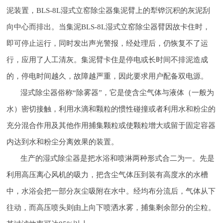
泥装置，BLS-8L湿式立窑除尘器集泥臂上的犁铧沉积的灰泥刮
向中心而排出。当集泥BLS-8L湿式立窑除尘器臂因故卡住时，
即可停止运行，同时发出声光警报，经处理后，仍恢复不了运
行，应用了人工清灰。集泥臂卡住是停电或长时间不排泥造成
的，停电时间越久，故障越严重，因此要求用户配备双电源。
湿式除尘器俗称“除雾器”，它是使含尘气体与液体（一般为
水）密切接触，利用水滴和颗粒的惯性碰撞或者利用水和粉尘的
充分混合作用及其他作用捕集颗粒或使颗粒增大或留于固定容器
内达到水和粉尘分离效果的装置。
生产的湿式除尘器是把水浴和喷淋两种形式合二为一。先是
利用高压离心风机的吸力，把含尘气体压到装有高度水的水槽
中，水浴会把一部分灰尘吸附在水中。经均布分流后，气体从下
往动，而高压喷头则由上向下喷洒水雾，捕集剩余部分的尘粒。