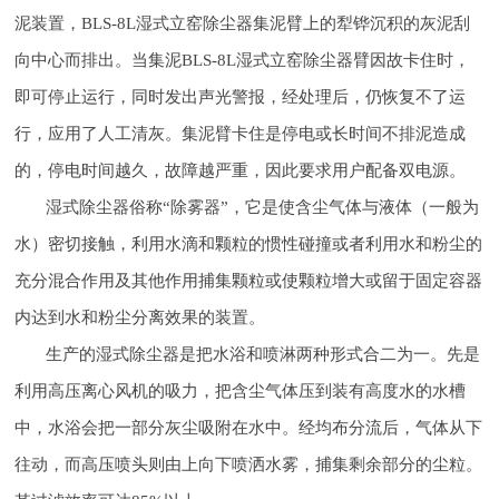
泥装置，BLS-8L湿式立窑除尘器集泥臂上的犁铧沉积的灰泥刮
向中心而排出。当集泥BLS-8L湿式立窑除尘器臂因故卡住时，
即可停止运行，同时发出声光警报，经处理后，仍恢复不了运
行，应用了人工清灰。集泥臂卡住是停电或长时间不排泥造成
的，停电时间越久，故障越严重，因此要求用户配备双电源。
湿式除尘器俗称“除雾器”，它是使含尘气体与液体（一般为
水）密切接触，利用水滴和颗粒的惯性碰撞或者利用水和粉尘的
充分混合作用及其他作用捕集颗粒或使颗粒增大或留于固定容器
内达到水和粉尘分离效果的装置。
生产的湿式除尘器是把水浴和喷淋两种形式合二为一。先是
利用高压离心风机的吸力，把含尘气体压到装有高度水的水槽
中，水浴会把一部分灰尘吸附在水中。经均布分流后，气体从下
往动，而高压喷头则由上向下喷洒水雾，捕集剩余部分的尘粒。