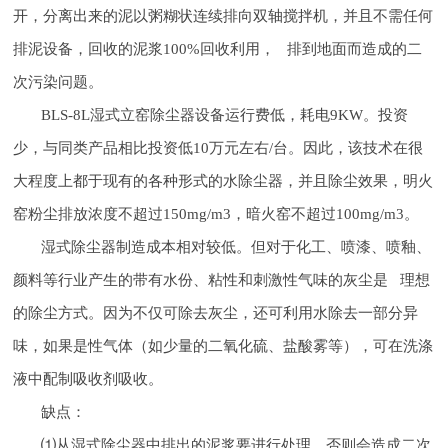
开，分离出来的泥以粥糊状连续排向双轴搅拌机，并且不需任何
排泥设备，回收的泥浆100%回收利用， 排到地面而造成的二
次污染问题。
BLS-8L湿式立窑除尘器设备运行费低，耗电9KW。投资
少，与同类产品相比投资低10万元左右/台。因此，该技术在很
大程度上都于现有的各种形式的水除尘器，并且除尘效果，明火
窑粉尘排放浓度不超过150mg/m3，暗火窑不超过100mg/m3。
湿式除尘器制造成本相对较低。但对于化工、喷漆、喷釉、
颜料等行业产生的带有水份、粘性和刺激性气味的灰尘是 理想
的除尘方式。因为不仅可除去灰尘，还可利用水除去一部分异
味，如果是性气体（如少量的二氧化硫、盐酸雾等），可在洗涤
液中配制吸收剂吸收。
缺点：
⑴从湿式除尘器中排出的泥浆要进行处理，否则会造成二次