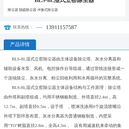
BLS-8L湿式立窑除尘器
除尘器
脱硫除尘器
冲激式除尘器
13911157587
联系热线：
产品详情
BLS-8L湿式立窑除尘器由主体设备除尘塔、灰水分离器和
辅助设备水泵、风机、电控操作台等组成，通过管线连接形成一
个连续除尘、灰水分离、粉尘回收利用和水再循环的完整系统。
BLS-8L湿式立窑除尘器主体设备结构与工作原理：除尘塔
由外塔和副塔组成，均用不锈钢板制造。外塔直径2.4m，高
12.7m。副塔直径0.5m，设于塔 ，喷淋洗涤用8个旋流喷嘴沿
外塔下部环形布置。灰水分离器为普通钢板制造，内壁采
用“TO"树脂直径2.8m，全高4.3m， 设有用减速机来牵动的集