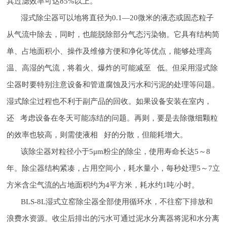
其过滤效率可达85%以上。
湿式除尘器可以地将直径为0.1—20微米的液态或固态粒子
从气流中除去，同时，也能脱除部分气态污染物。它具有结构简
单、占地面积小、操作及维修方便和净化等优点，能够处理高
温、高湿的气流，将着火、爆炸的可能减至 低。但采用湿式除
尘器时要特别注意设备和管道腐蚀及污水和污泥的处理等问题。
湿式除尘过程也不利于副产品的回收。如果设备安装在室内，
还 考虑设备在冬天可能冻结的问题。再则，要是去除微细颗粒
的效率也较高，则需使液相 好的分散，但能耗增大。
该除尘器对粒径小于5μm粉尘的除尘，使用寿命长达5～8
年。除尘器结构紧凑，占用空间小，耗水量小，每秒处理5～7立
方米含尘气流的占地面积约为4平方米，耗水约1吨/小时。
BLS-8L湿式立窑除尘器全部使用循环水，不往窑下排放和
浪费水资源。收尘后排出的污水可通过泥水分离器将泥和水分离