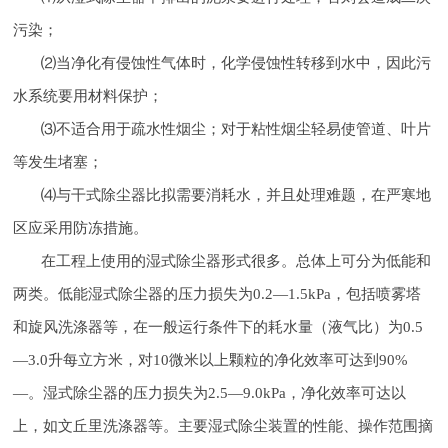
污染；
⑵当净化有侵蚀性气体时，化学侵蚀性转移到水中，因此污
水系统要用材料保护；
⑶不适合用于疏水性烟尘；对于粘性烟尘轻易使管道、叶片
等发生堵塞；
⑷与干式除尘器比拟需要消耗水，并且处理难题，在严寒地
区应采用防冻措施。
在工程上使用的湿式除尘器形式很多。总体上可分为低能和
两类。低能湿式除尘器的压力损失为0.2—1.5kPa，包括喷雾塔
和旋风洗涤器等，在一般运行条件下的耗水量（液气比）为0.5
—3.0升每立方米，对10微米以上颗粒的净化效率可达到90%
—。湿式除尘器的压力损失为2.5—9.0kPa，净化效率可达以
上，如文丘里洗涤器等。主要湿式除尘装置的性能、操作范围摘