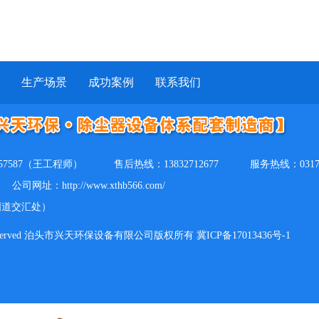
生产场景
成功案例
联系我们
157587（王工程师）
售后热线：13832712677
服务热线：0317-
公司网址：http://www.xthb566.com/
国道交汇处）
ll Rights Reserved 泊头市兴天环保设备有限公司版权所有 冀ICP备17013436号-1