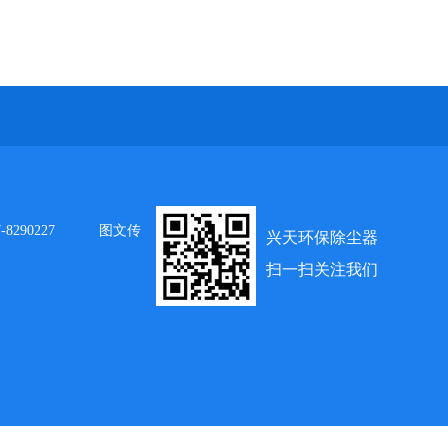
8290227
图文传
兴天环保除尘器
扫一扫关注我们