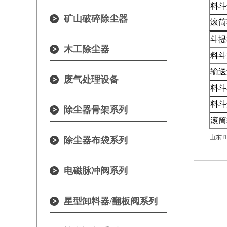
料斗
矿山破碎除尘器
滚筒
斗提
木工除尘器
料斗
输送
废气处理设备
料斗
料斗
除尘器骨架系列
滚筒
山东T
除尘器布袋系列
电磁脉冲阀系列
星型卸料器/翻板阀系列