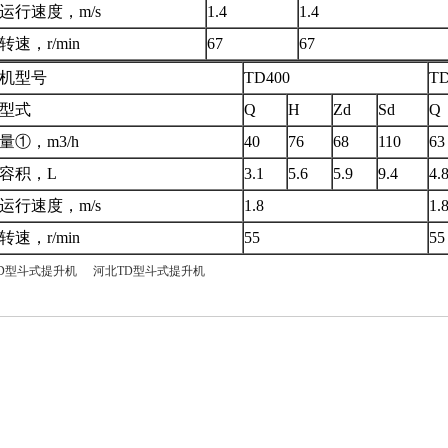
运行速度，m/s
1.4
1.4
转速，r/min
67
67
机型号
TD400
TD
型式
Q
H
Zd
Sd
Q
量①，m3/h
40
76
68
110
63
容积，L
3.1
5.6
5.9
9.4
4.
运行速度，m/s
1.8
1.
转速，r/min
55
55
D型斗式提升机
河北TD型斗式提升机