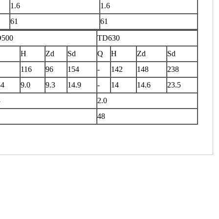
1.6
1.6
61
61
500
TD630
H
Zd
Sd
Q
H
Zd
Sd
116
96
154
-
142
148
238
84
9.0
9.3
14.9
-
14
14.6
23.5
8
2.0
48