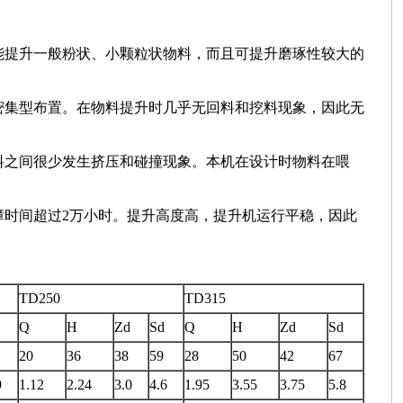
能提升一般粉状、小颗粒状物料，而且可提升磨琢性较大的
密集型布置。在物料提升时几乎无回料和挖料现象，因此无
料之间很少发生挤压和碰撞现象。本机在设计时物料在喂
障时间超过2万小时。提升高度高，提升机运行平稳，因此
TD250
TD315
Q
H
Zd
Sd
Q
H
Zd
Sd
20
36
38
59
28
50
42
67
9
1.12
2.24
3.0
4.6
1.95
3.55
3.75
5.8